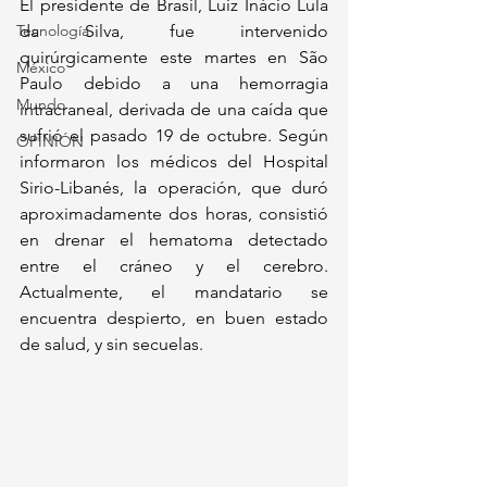
El presidente de Brasil, Luiz Inácio Lula 
Tecnología
da Silva, fue intervenido 
quirúrgicamente este martes en São 
México
Paulo debido a una hemorragia 
Mundo
intracraneal, derivada de una caída que 
sufrió el pasado 19 de octubre. Según 
OPINIÓN
informaron los médicos del Hospital 
Sirio-Libanés, la operación, que duró 
aproximadamente dos horas, consistió 
en drenar el hematoma detectado 
entre el cráneo y el cerebro. 
Actualmente, el mandatario se 
encuentra despierto, en buen estado 
de salud, y sin secuelas.