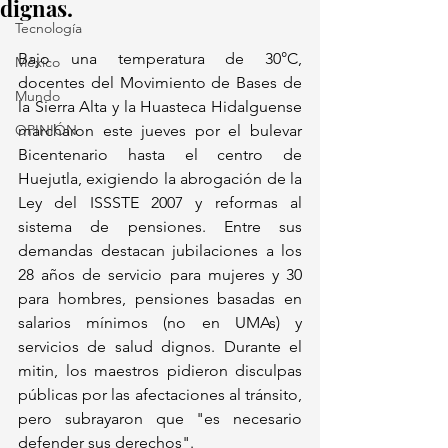
dignas.
Tecnología
Bajo una temperatura de 30°C, 
México
docentes del Movimiento de Bases de 
Mundo
la Sierra Alta y la Huasteca Hidalguense 
OPINIÓN
marcharon este jueves por el bulevar 
Bicentenario hasta el centro de 
Huejutla, exigiendo la abrogación de la 
Ley del ISSSTE 2007 y reformas al 
sistema de pensiones. Entre sus 
demandas destacan jubilaciones a los 
28 años de servicio para mujeres y 30 
para hombres, pensiones basadas en 
salarios mínimos (no en UMAs) y 
servicios de salud dignos. Durante el 
mitin, los maestros pidieron disculpas 
públicas por las afectaciones al tránsito, 
pero subrayaron que "es necesario 
defender sus derechos".