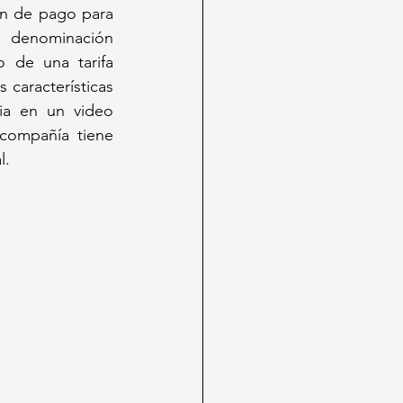
n de pago para 
a denominación 
 de una tarifa 
 características 
ia en un video 
ompañía tiene 
l.