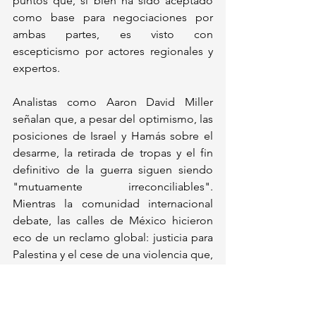
puntos que, si bien ha sido aceptado 
como base para negociaciones por 
ambas partes, es visto con 
escepticismo por actores regionales y 
expertos. 
Analistas como Aaron David Miller 
señalan que, a pesar del optimismo, las 
posiciones de Israel y Hamás sobre el 
desarme, la retirada de tropas y el fin 
definitivo de la guerra siguen siendo 
"mutuamente irreconciliables". 
Mientras la comunidad internacional 
debate, las calles de México hicieron 
eco de un reclamo global: justicia para 
Palestina y el cese de una violencia que, 
según la ONU, ha dejado ya más de 
65,000 muertos.
México