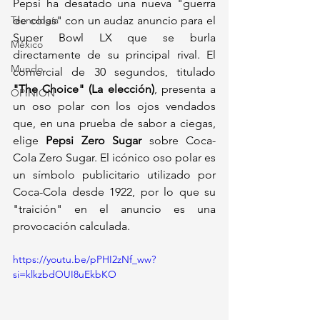
Pepsi ha desatado una nueva "guerra 
Tecnología
de colas" con un audaz anuncio para el 
Super Bowl LX que se burla 
México
directamente de su principal rival. El 
Mundo
comercial de 30 segundos, titulado 
"The Choice" (La elección)
, presenta a 
OPINIÓN
un oso polar con los ojos vendados 
que, en una prueba de sabor a ciegas, 
elige 
Pepsi Zero Sugar
 sobre Coca-
Cola Zero Sugar. El icónico oso polar es 
un símbolo publicitario utilizado por 
Coca-Cola desde 1922, por lo que su 
"traición" en el anuncio es una 
provocación calculada.
https://youtu.be/pPHI2zNf_ww?
si=klkzbdOUI8uEkbKO