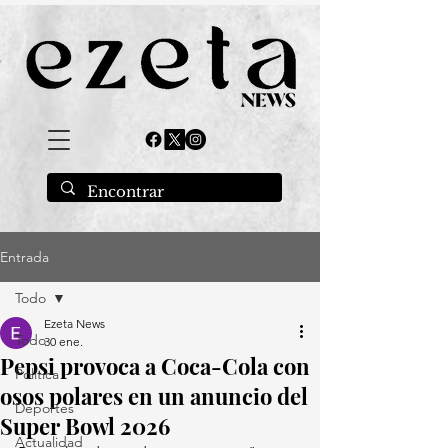
Entrada
Todo
Ezeta News
Todo
30 ene.
Pepsi provoca a Coca-Cola con
Política
osos polares en un anuncio del
Deportes
Super Bowl 2026
Actualidad