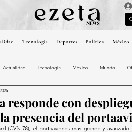
alidad
Tecnología
Deportes
Política
México
Actualidad
Tecnología
México
Mundo
O
 2025
a responde con desplieg
 la presencia del portaav
rd (CVN-78), el portaaviones más grande y avanzado 