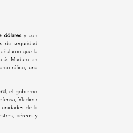
e dólares
 y con 
s de seguridad 
señalaron que la 
olás Maduro en 
cotráfico, una 
ord
, el gobierno 
efensa, Vladimir 
unidades de la 
stres, aéreos y 