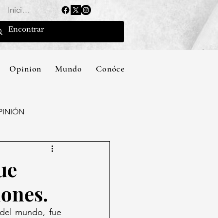
Iniciar sesión
Opinion
Mundo
Conócenos
PINIÓN
ue
iones.
del mundo, fue 