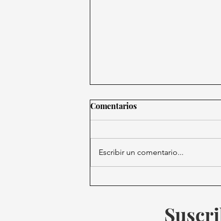
Comentarios
Escribir un comentario...
Estados Unidos y México
sancionan red de casinos y
restaurantes por lavado para
Suscri
el Cártel de Sinaloa